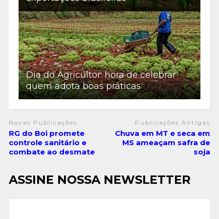
Dia do Agricultor: hora de celebrar
quem adota boas práticas
Novas Publicações
Publicações Antigas
RG do Boi promete
Chuva em MT e seca em
controle sanitário e
MS ameaçam safra de
combate ao desmate
soja
ASSINE NOSSA NEWSLETTER