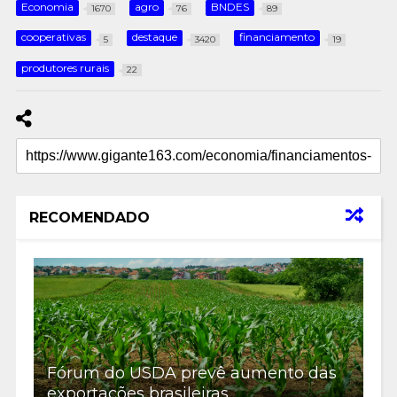
Economia
agro
BNDES
1670
76
89
cooperativas
destaque
financiamento
5
3420
19
produtores rurais
22
RECOMENDADO
Fórum do USDA prevê aumento das
exportações brasileiras