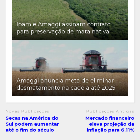
Ipam e Amaggi assinam contrato
para preservação de mata nativa
Amaggi anuncia meta de eliminar
desmatamento na cadeia até 2025
Novas Publicações
Publicações Antigas
Secas na América do
Mercado financeiro
Sul podem aumentar
eleva projeção da
até o fim do século
inflação para 6,11%