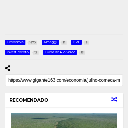
Economia
Amaggi
BRF
1670
11
6
investimento
Lucas do Rio Verde
12
13
RECOMENDADO