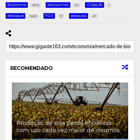
Economia
bioinsumos
CropLife
1670
72
1
destaque
FGV
pesquisa
3420
17
47
RECOMENDADO
Produção de soja perde eficiência
com uso cada vez maior de insumos