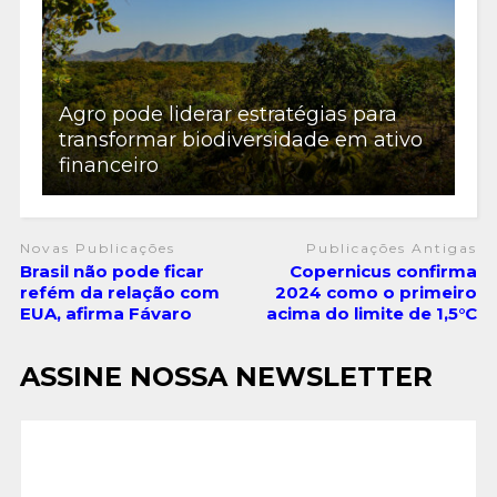
Agro pode liderar estratégias para
transformar biodiversidade em ativo
financeiro
Novas Publicações
Publicações Antigas
Brasil não pode ficar
Copernicus confirma
refém da relação com
2024 como o primeiro
EUA, afirma Fávaro
acima do limite de 1,5°C
ASSINE NOSSA NEWSLETTER