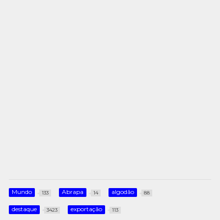
Mundo
Abrapa
algodão
133
14
88
destaque
exportação
3423
113