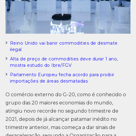
Reino Unido vai banir commodities de desmate
ilegal
Alta de preço de commodities deve durar 1 ano,
mostra estudo do Ibre/FGV
Parlamento Europeu fecha acordo para proibir
importações de áreas desmatadas
O comércio externo do G-20, como é conhecido o
grupo das 20 maiores economias do mundo,
atingiu novo recorde no segundo trimestre de
2021, depois de já alcançar patamar inédito no
trimestre anterior, mas começa a dar sinais de
desaceleração, segundo a Organização para a