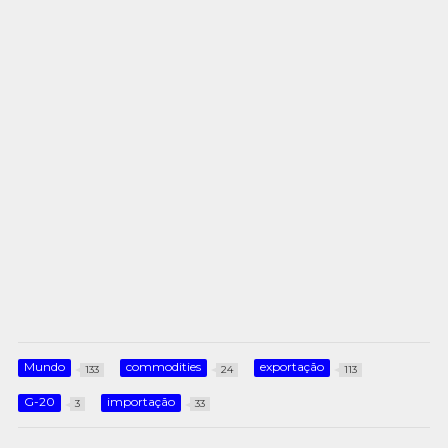
Mundo
commodities
exportação
133
24
113
G-20
importação
3
33