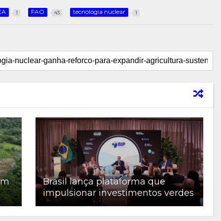
EA
FAO
tecnologia nuclear
1
43
1
em
Brasil lança plataforma que
impulsionar investimentos verdes