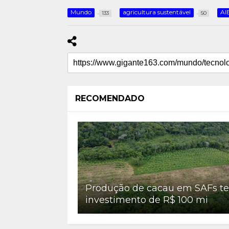
Mundo
agricultura sustentável
AI
133
50
RECOMENDADO
Produção de cacau em SAFs t
investimento de R$ 100 mi