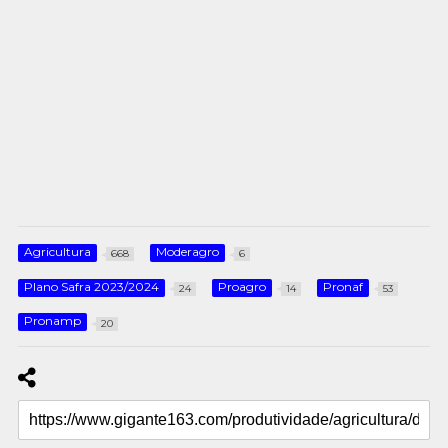
Agricultura
Moderagro
668
6
Plano Safra 2023/2024
Proagro
Pronaf
24
14
53
Pronamp
20