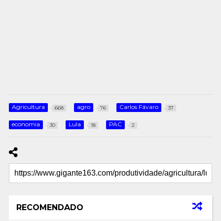
Agricultura
agro
Carlos Fávaro
668
76
37
economia
Lula
PAC
30
18
2
RECOMENDADO