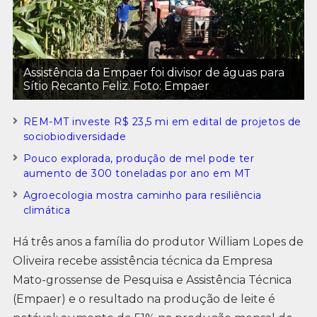
Assistência da Empaer foi divisor de águas para
Sítio Recanto Feliz. Foto: Empaer
REM-MT investe R$ 23,5 mi em edital de projetos de
sociobiodiversidade
Pouco explorada, produção de mel pode ter
aumento de 300 toneladas por ano em MT
Agroecologia mostra caminho para resiliência
climática
Há três anos a família do produtor William Lopes de
Oliveira recebe assistência técnica da Empresa
Mato-grossense de Pesquisa e Assistência Técnica
(Empaer) e o resultado na produção de leite é