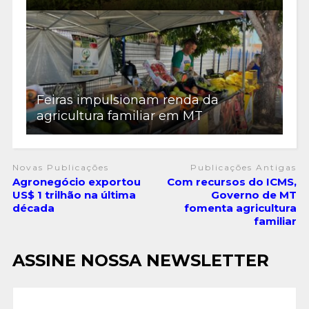
Feiras impulsionam renda da
agricultura familiar em MT
Novas Publicações
Publicações Antigas
Agronegócio exportou
Com recursos do ICMS,
US$ 1 trilhão na última
Governo de MT
década
fomenta agricultura
familiar
ASSINE NOSSA NEWSLETTER