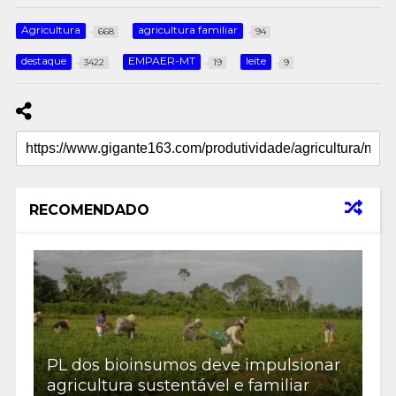
Agricultura
agricultura familiar
668
94
destaque
EMPAER-MT
leite
3422
19
9
RECOMENDADO
PL dos bioinsumos deve impulsionar
agricultura sustentável e familiar