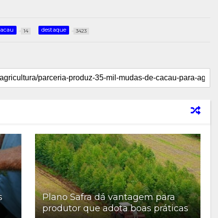
cacau
destaque
14
3423
s
Plano Safra dá vantagem para
produtor que adota boas práticas