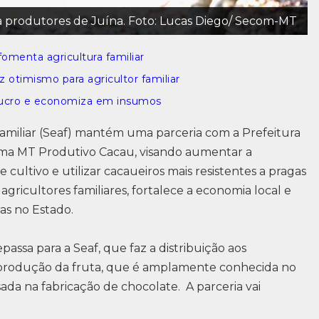
a produtores de Juína. Foto: Lucas Diego/ Secom-MT
menta agricultura familiar
 otimismo para agricultor familiar
lucro e economiza em insumos
Familiar (Seaf) mantém uma parceria com a Prefeitura
ama MT Produtivo Cacau, visando aumentar a
cultivo e utilizar cacaueiros mais resistentes a pragas
 agricultores familiares, fortalece a economia local e
ras no Estado.
assa para a Seaf, que faz a distribuição aos
a produção da fruta, que é amplamente conhecida no
sada na fabricação de chocolate. A parceria vai