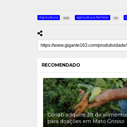
Agricultura
agricultura familiar
668
94
RECOMENDADO
Conab adquire 31t de alimento
para doações em Mato Grosso