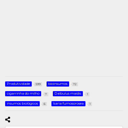
Produtividade
bioinsumos
599
72
cigarrinha do milho
Dalbulus maidis
7
1
insumos biológicos
Isaria fumosorosea
6
1