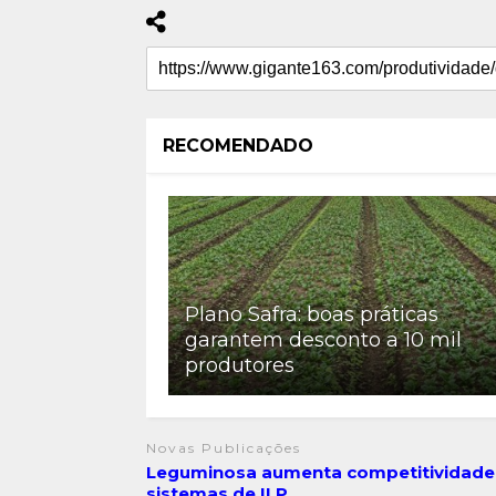
RECOMENDADO
Plano Safra: boas práticas
garantem desconto a 10 mil
produtores
Novas Publicações
Leguminosa aumenta competitividad
sistemas de ILP