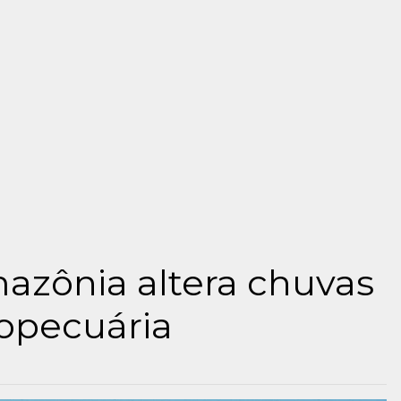
zônia altera chuvas
opecuária