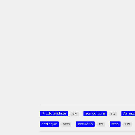
Produtividade
agricultura
Amazô
599
114
destaque
pecuária
seca
3423
175
227