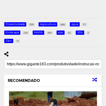
Produtividade
Agricultura
água
599
668
27
Embrapa
MAPA
solo
SPA
230
394
42
2
Zarc
17
RECOMENDADO