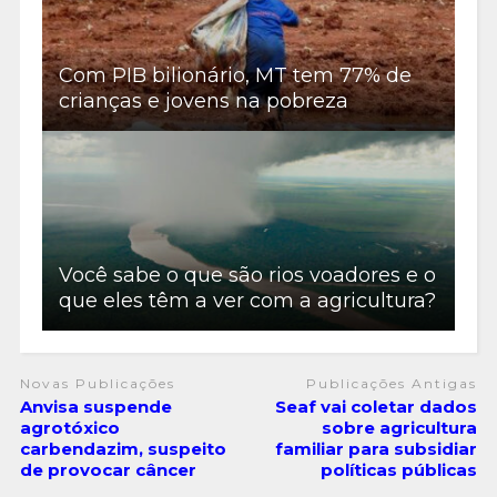
Com PIB bilionário, MT tem 77% de
crianças e jovens na pobreza
Você sabe o que são rios voadores e o
que eles têm a ver com a agricultura?
Novas Publicações
Publicações Antigas
Anvisa suspende
Seaf vai coletar dados
agrotóxico
sobre agricultura
carbendazim, suspeito
familiar para subsidiar
de provocar câncer
políticas públicas