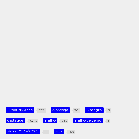
Produtividade
Aprosoja
Datagro
599
26
3
destaque
milho
milho de verão
3426
216
1
Safra 2023/2024
soja
14
454