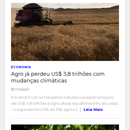
ECONOMIA
Agro já perdeu US$ 3,8 trilhões com
mudanças climáticas
17/10/2025
Por André Garcia Desastres naturais causaram prejuízo
de US$ 3,8 trilhões à agricultura nas últimas três décadas
- o equivalente a 5% do PIB agríco [...]
Leia Mais