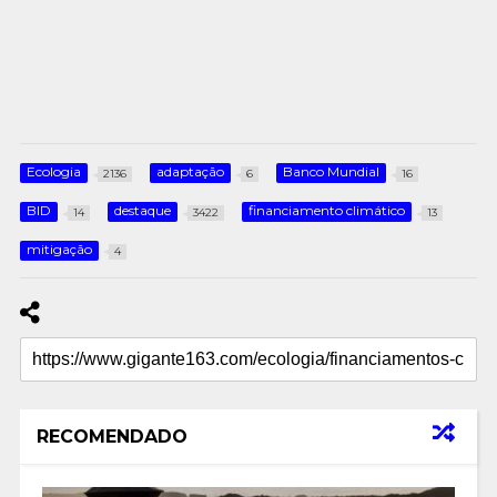
Ecologia
adaptação
Banco Mundial
2136
6
16
BID
destaque
financiamento climático
14
3422
13
mitigação
4
RECOMENDADO