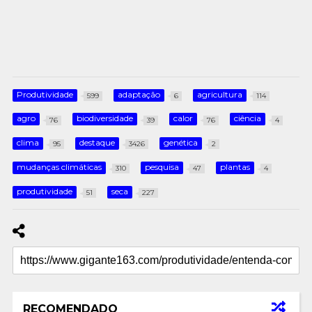
Produtividade
adaptação
agricultura
599
6
114
agro
biodiversidade
calor
ciência
76
39
76
4
clima
destaque
genética
95
3426
2
mudanças climáticas
pesquisa
plantas
310
47
4
produtividade
seca
51
227
RECOMENDADO