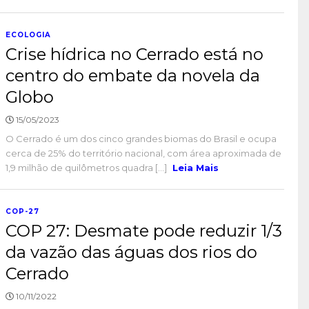
ECOLOGIA
Crise hídrica no Cerrado está no
centro do embate da novela da
Globo
15/05/2023
O Cerrado é um dos cinco grandes biomas do Brasil e ocupa
cerca de 25% do território nacional, com área aproximada de
1,9 milhão de quilômetros quadra [...]
Leia Mais
COP-27
COP 27: Desmate pode reduzir 1/3
da vazão das águas dos rios do
Cerrado
10/11/2022