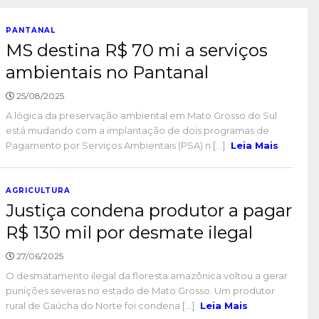
PANTANAL
MS destina R$ 70 mi a serviços
ambientais no Pantanal
25/08/2025
A lógica da preservação ambiental em Mato Grosso do Sul
está mudando com a implantação de dois programas de
Pagamento por Serviços Ambientais (PSA) n [...]
Leia Mais
AGRICULTURA
Justiça condena produtor a pagar
R$ 130 mil por desmate ilegal
27/06/2025
O desmatamento ilegal da floresta amazônica voltou a gerar
punições severas no estado de Mato Grosso. Um produtor
rural de Gaúcha do Norte foi condena [...]
Leia Mais