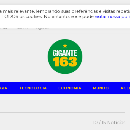
mais relevante, lembrando suas preferências e visitas repeti
de TODOS os cookies. No entanto, você pode
visitar nossa polí
omia
Mundo
Agenda
GIA
TECNOLOGIA
ECONOMIA
MUNDO
AGE
10
/ 15 Notícias