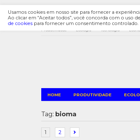
Usamos cookies em nosso site para fornecer a experiência 
Ao clicar em “Aceitar todos”, você concorda com o uso 
de cookies
para fornecer um consentimento controlado.
Produtividade
Ecologia
Tecnologia
Econ
HOME
PRODUTIVIDADE
ECOLO
Tag:
bioma
1
2