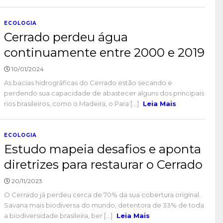
ECOLOGIA
Cerrado perdeu água
continuamente entre 2000 e 2019
10/01/2024
As bacias hidrográficas do Cerrado estão secando e
perdendo sua capacidade de abastecer alguns dos principais
rios brasileiros, como o Madeira, o Para [...]
Leia Mais
ECOLOGIA
Estudo mapeia desafios e aponta
diretrizes para restaurar o Cerrado
20/11/2023
O Cerrado já perdeu cerca de 70% da sua cobertura original.
Savana mais biodiversa do mundo, detentora de 33% de toda
a biodiversidade brasileira, ber [...]
Leia Mais