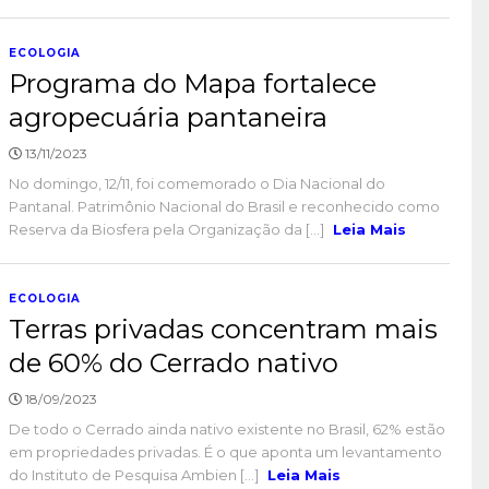
ECOLOGIA
Programa do Mapa fortalece
agropecuária pantaneira
13/11/2023
No domingo, 12/11, foi comemorado o Dia Nacional do
Pantanal. Patrimônio Nacional do Brasil e reconhecido como
Reserva da Biosfera pela Organização da [...]
Leia Mais
ECOLOGIA
Terras privadas concentram mais
de 60% do Cerrado nativo
18/09/2023
De todo o Cerrado ainda nativo existente no Brasil, 62% estão
em propriedades privadas. É o que aponta um levantamento
do Instituto de Pesquisa Ambien [...]
Leia Mais