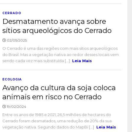
CERRADO
Desmatamento avança sobre
sítios arqueológicos do Cerrado
02/05/2025
O Cerrado é uma das regiões com mais sítios arqueológicos
do Brasil. Mas a vegetação nativa ao redor desses locais vem
sendo cada vez mais substituída [...]
Leia Mais
ECOLOGIA
Avanço da cultura da soja coloca
animais em risco no Cerrado
19/02/2024
Entre os anos de 1985 e 2021, 26,5 milhões de hectares do
Cerrado foram desmatados, uma redução de 20% da sua
vegetação nativa. Segundo dados do MapBi [...]
Leia Mais