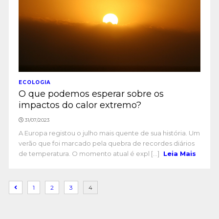
ECOLOGIA
O que podemos esperar sobre os
impactos do calor extremo?
31/07/2023
A Europa registou o julho mais quente de sua história. Um
verão que foi marcado pela quebra de recordes diários
de temperatura. O momento atual é expl [...]
Leia Mais
1
2
3
4