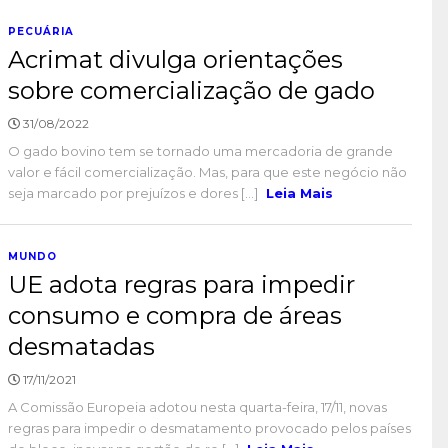
PECUÁRIA
Acrimat divulga orientações
sobre comercialização de gado
31/08/2022
O gado bovino tem se tornado uma mercadoria de grande
valor e fácil comercialização. Mas, para que este negócio não
seja marcado por prejuízos e dores [...]
Leia Mais
MUNDO
UE adota regras para impedir
consumo e compra de áreas
desmatadas
17/11/2021
A Comissão Europeia adotou nesta quarta-feira, 17/11, novas
regras para impedir o desmatamento provocado pelos países