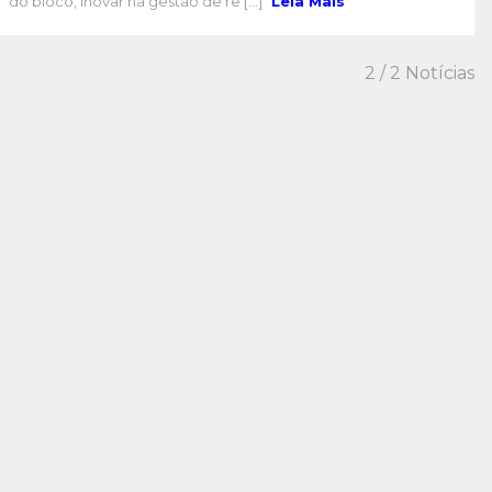
do bloco, inovar na gestão de re [...]
Leia Mais
2
/ 2 Notícias