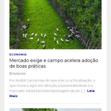
ECONOMIA
Mercado exige e campo acelera adoção
de boas práticas
05/06/2025
Por André Garcia Mais do que a lei ou a fiscalização, o
que move o agro em direção à sustentabilidade é o
mercado. Nesta terceira reportagem da sér [...]
Leia
Mais