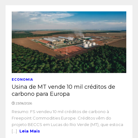
ECONOMIA
Usina de MT vende 10 mil créditos de
carbono para Europa
23/06/2026
Resumo: FS vendeu 10 mil créditos de carbono à
Freepoint Commodities Europe. Créditos vêm do
projeto BECCS em Lucas do Rio Verde (MT), que estoca
[...]
Leia Mais