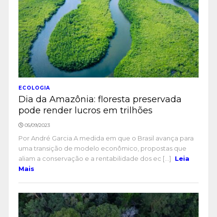
ECOLOGIA
Dia da Amazônia: floresta preservada
pode render lucros em trilhões
05/09/2023
Por André Garcia A medida em que o Brasil avança para
uma transição de modelo econômico, propostas que
aliam a conservação e a rentabilidade dos ec [...]
Leia
Mais