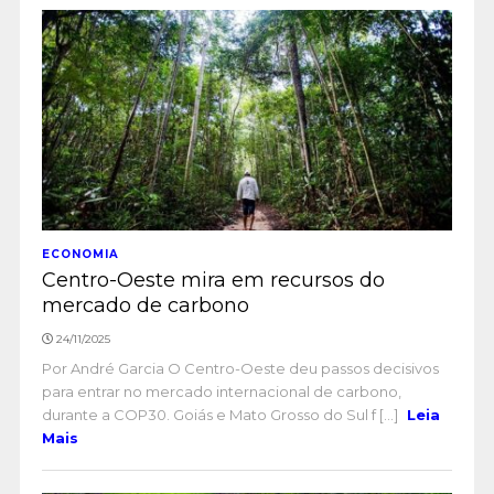
ECONOMIA
Centro-Oeste mira em recursos do
mercado de carbono
24/11/2025
Por André Garcia O Centro-Oeste deu passos decisivos
para entrar no mercado internacional de carbono,
durante a COP30. Goiás e Mato Grosso do Sul f [...]
Leia
Mais