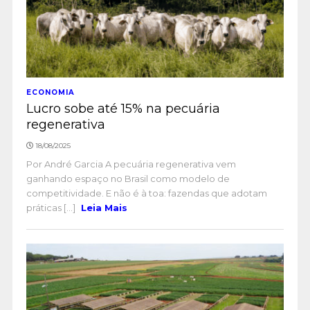
ECONOMIA
Lucro sobe até 15% na pecuária
regenerativa
18/08/2025
Por André Garcia A pecuária regenerativa vem
ganhando espaço no Brasil como modelo de
competitividade. E não é à toa: fazendas que adotam
práticas [...]
Leia Mais