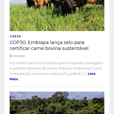
COP30
COP30: Embrapa lança selo para
certificar carne bovina sustentável
17/11/2025
Por André Garcia Pecuaristas que recuperam pastagens
e adotam sistemas de menor impacto ambiental, como
a integração lavoura-pecuária (ILP), poderã [...]
Leia
Mais