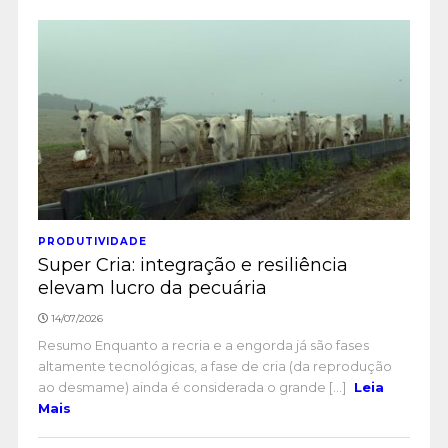
PRODUTIVIDADE
Super Cria: integração e resiliência
elevam lucro da pecuária
14/07/2026
Resumo Enquanto a recria e a engorda já são fases
altamente tecnológicas, a fase de cria (da reprodução
ao desmame) ainda é considerada o grande [...]
Leia
Mais