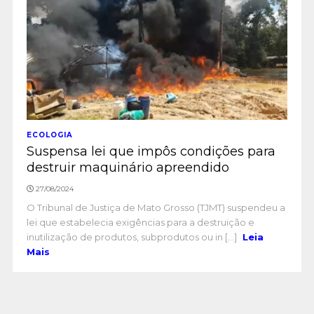
ECOLOGIA
Suspensa lei que impôs condições para
destruir maquinário apreendido
27/08/2024
O Tribunal de Justiça de Mato Grosso (TJMT) suspendeu a
lei que estabelecia exigências para a destruição e
inutilização de produtos, subprodutos ou in [...]
Leia
Mais