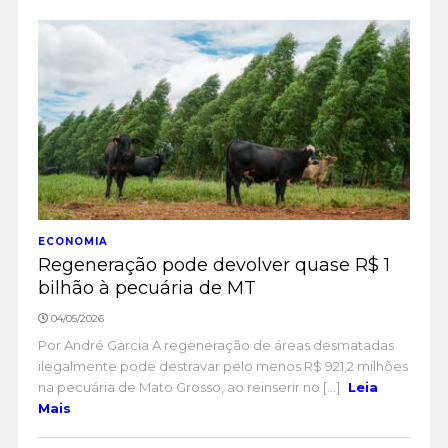
ECONOMIA
Regeneração pode devolver quase R$ 1
bilhão à pecuária de MT
04/05/2026
Por André Garcia A regeneração de áreas desmatadas
ilegalmente pode destravar pelo menos R$ 921,2 milhões
na pecuária de Mato Grosso, ao reinserir no [...]
Leia
Mais