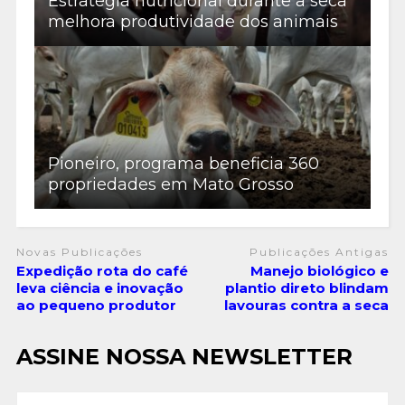
Estratégia nutricional durante a seca
melhora produtividade dos animais
Pioneiro, programa beneficia 360
propriedades em Mato Grosso
Novas Publicações
Publicações Antigas
Expedição rota do café
Manejo biológico e
leva ciência e inovação
plantio direto blindam
ao pequeno produtor
lavouras contra a seca
ASSINE NOSSA NEWSLETTER