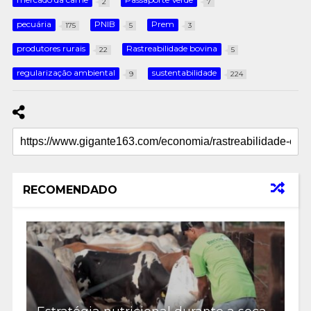
2
7
pecuária
PNIB
Prem
175
5
3
produtores rurais
Rastreabilidade bovina
22
5
regularização ambiental
sustentabilidade
9
224
RECOMENDADO