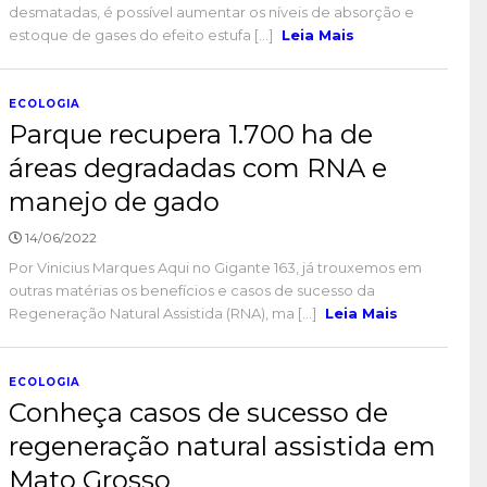
desmatadas, é possível aumentar os níveis de absorção e
estoque de gases do efeito estufa [...]
Leia Mais
ECOLOGIA
Parque recupera 1.700 ha de
áreas degradadas com RNA e
manejo de gado
14/06/2022
Por Vinicius Marques Aqui no Gigante 163, já trouxemos em
outras matérias os benefícios e casos de sucesso da
Regeneração Natural Assistida (RNA), ma [...]
Leia Mais
ECOLOGIA
Conheça casos de sucesso de
regeneração natural assistida em
Mato Grosso