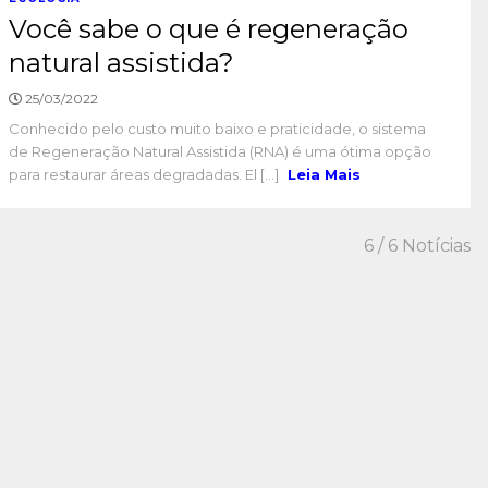
Você sabe o que é regeneração
natural assistida?
25/03/2022
Conhecido pelo custo muito baixo e praticidade, o sistema
de Regeneração Natural Assistida (RNA) é uma ótima opção
para restaurar áreas degradadas. El [...]
Leia Mais
6
/ 6 Notícias