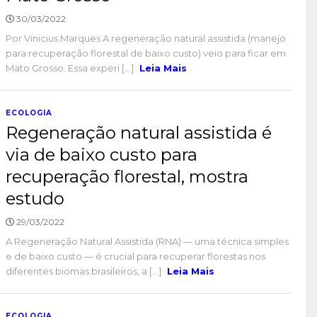
30/03/2022
Por Vinicius Marques A regeneração natural assistida (manejo
para recuperação florestal de baixo custo) veio para ficar em
Mato Grosso. Essa experi [...]
Leia Mais
ECOLOGIA
Regeneração natural assistida é
via de baixo custo para
recuperação florestal, mostra
estudo
29/03/2022
A Regeneração Natural Assistida (RNA) — uma técnica simples
e de baixo custo — é crucial para recuperar florestas nos
diferentes biomas brasileiros, a [...]
Leia Mais
ECOLOGIA