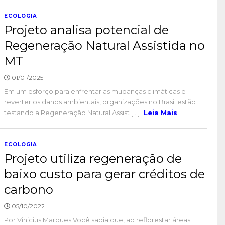
ECOLOGIA
Projeto analisa potencial de
Regeneração Natural Assistida no
MT
01/01/2025
Em um esforço para enfrentar as mudanças climáticas e
reverter os danos ambientais, organizações no Brasil estão
testando a Regeneração Natural Assist [...]
Leia Mais
ECOLOGIA
Projeto utiliza regeneração de
baixo custo para gerar créditos de
carbono
05/10/2022
Por Vinicius Marques Você sabia que, ao reflorestar áreas