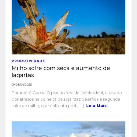
PRODUTIVIDADE
Milho sofre com seca e aumento de
lagartas
08/04/2025
Por André Garcia O plantio fora da janela ideal, causado
por atrasos na colheita da soja, traz desafios à segunda
safra de milho, que enfrenta prob [...]
Leia Mais