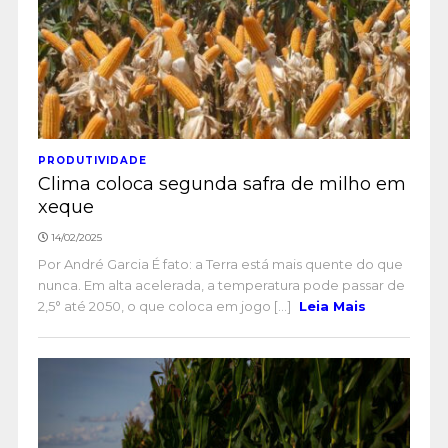
PRODUTIVIDADE
Clima coloca segunda safra de milho em
xeque
14/02/2025
Por André Garcia É fato: a Terra está mais quente do que
nunca. Em alta acelerada, a temperatura pode passar de
2,5° até 2050, o que coloca em jogo [...]
Leia Mais