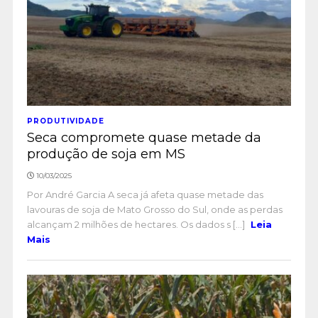
PRODUTIVIDADE
Seca compromete quase metade da
produção de soja em MS
10/03/2025
Por André Garcia A seca já afeta quase metade das
lavouras de soja de Mato Grosso do Sul, onde as perdas
alcançam 2 milhões de hectares. Os dados s [...]
Leia
Mais