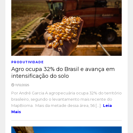
PRODUTIVIDADE
Agro ocupa 32% do Brasil e avança em
intensificação do solo
11/12/2025
Por André Garcia A agropecuária ocupa 32% do território
brasileiro, segundo o levantamento mais recente do
MapBioma. Mais da metade dessa área, 56 [...]
Leia
Mais