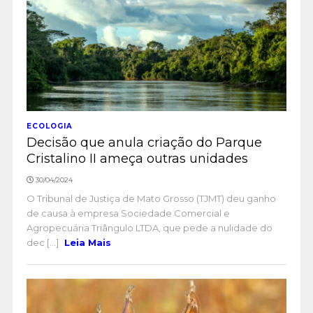
ECOLOGIA
Decisão que anula criação do Parque
Cristalino II ameça outras unidades
30/04/2024
O Tribunal de Justiça de Mato Grosso (TJMT) deu ganho
de causa à empresa Sociedade Comercial e
Agropecuária Triângulo LTDA, que pede a nulidade do
dec [...]
Leia Mais