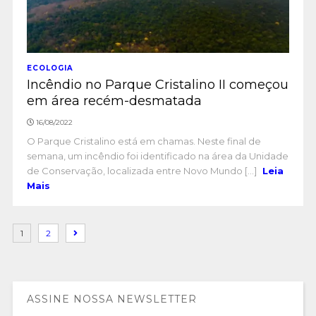
ECOLOGIA
Incêndio no Parque Cristalino II começou
em área recém-desmatada
16/08/2022
O Parque Cristalino está em chamas. Neste final de
semana, um incêndio foi identificado na área da Unidade
de Conservação, localizada entre Novo Mundo [...]
Leia
Mais
1
2
ASSINE NOSSA NEWSLETTER