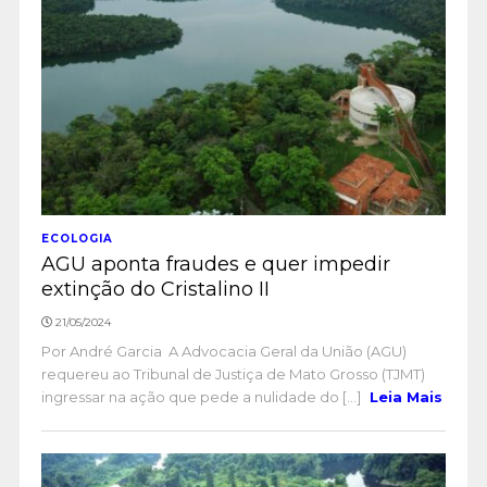
ECOLOGIA
AGU aponta fraudes e quer impedir
extinção do Cristalino II
21/05/2024
Por André Garcia A Advocacia Geral da União (AGU)
requereu ao Tribunal de Justiça de Mato Grosso (TJMT)
ingressar na ação que pede a nulidade do [...]
Leia Mais