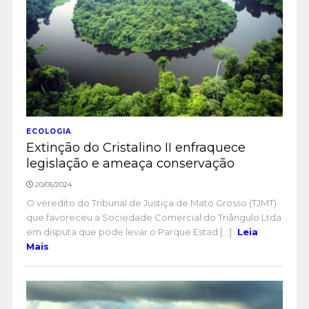
ECOLOGIA
Extinção do Cristalino II enfraquece
legislação e ameaça conservação
20/05/2024
O veredito do Tribunal de Justiça de Mato Grosso (TJMT)
que favoreceu a Sociedade Comercial do Triângulo Ltda
em disputa que pode levar o Parque Estad [...]
Leia
Mais