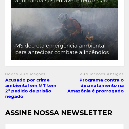
agricultura sustentável e reduz CO2
MS decreta emergência ambiental
para antecipar combate a incêndios
Novas Publicações
Publicações Antigas
Acusado por crime
Programa contra o
ambiental em MT tem
desmatamento na
2º pedido de prisão
Amazônia é prorrogado
negado
ASSINE NOSSA NEWSLETTER