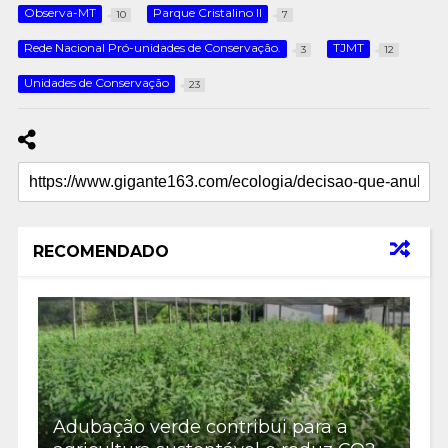
Observa-MT
Parque Cristalino II
10
7
Rede Nacional Pró-unidades de Conservação.
TJMT
3
12
Unidades de Conservação
23
RECOMENDADO
Adubação verde contribui para a