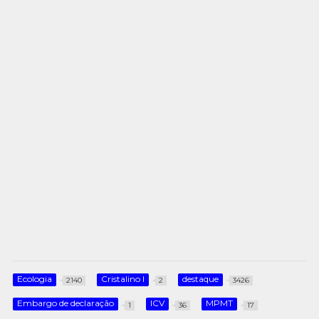
Ecologia
Cristalino I
destaque
2140
2
3426
Embargo de declaração
ICV
MPMT
1
36
17