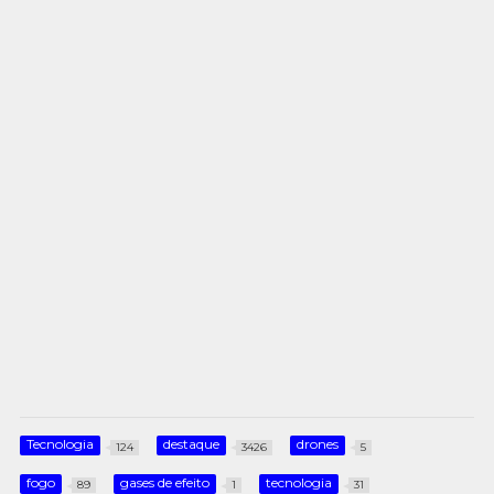
Tecnologia
destaque
drones
124
3426
5
fogo
gases de efeito
tecnologia
89
1
31