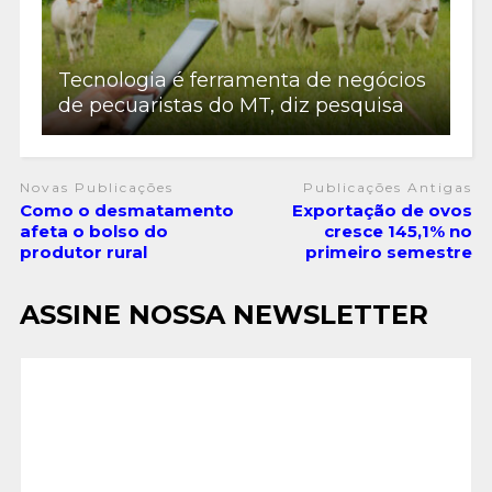
Tecnologia é ferramenta de negócios
de pecuaristas do MT, diz pesquisa
Novas Publicações
Publicações Antigas
Como o desmatamento
Exportação de ovos
afeta o bolso do
cresce 145,1% no
produtor rural
primeiro semestre
ASSINE NOSSA NEWSLETTER