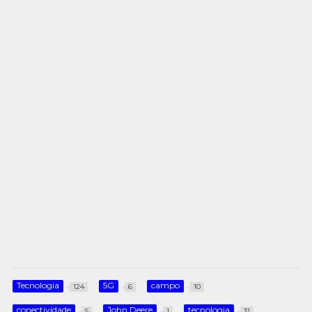
Tecnologia
5G
campo
124
6
10
conectividade
John Deere
tecnologia
5
1
31