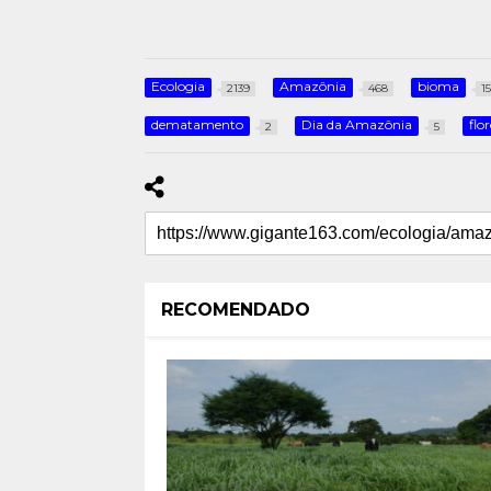
Ecologia
Amazônia
bioma
2139
468
15
dematamento
Dia da Amazônia
flo
2
5
RECOMENDADO