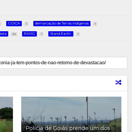
COICA
demarcação de Terras Indígenas
1
1
resta
RAISG
Stand.Earth.
24
1
1
Polícia de Goiás prende um dos