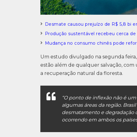
Desmate causou prejuízo de R$ 5,8 bi e
Produção sustentável recebeu cerca de 
Mudança no consumo chinês pode refor
Um estudo divulgado na segunda feira, 
estão além de qualquer salvação, com
a recuperação natural da floresta.
“O ponto de inflexão não é um
algumas áreas da região. Brasi
desmatamento e degradação com
ocorrendo em ambos os países