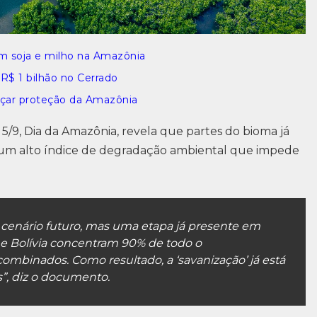
m soja e milho na Amazônia
R$ 1 bilhão no Cerrado
çar proteção da Amazônia
5/9, Dia da Amazônia, revela que partes do bioma já
 um alto índice de degradação ambiental que impede
 cenário futuro, mas uma etapa já presente em
l e Bolívia concentram 90% de todo o
binados. Como resultado, a ‘savanização’ já está
”, diz o documento.