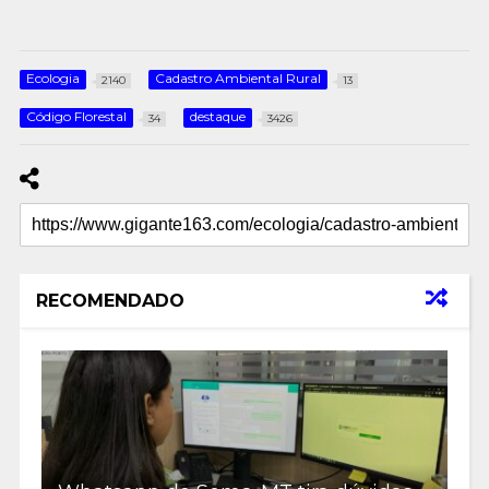
Ecologia
Cadastro Ambiental Rural
2140
13
Código Florestal
destaque
34
3426
RECOMENDADO