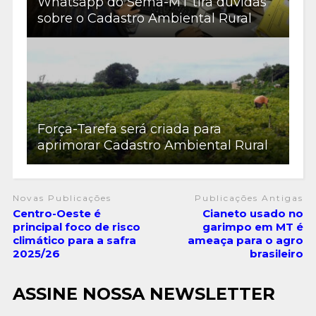
Whatsapp do Sema-MT tira dúvidas
sobre o Cadastro Ambiental Rural
Força-Tarefa será criada para
aprimorar Cadastro Ambiental Rural
Novas Publicações
Publicações Antigas
Centro-Oeste é
Cianeto usado no
principal foco de risco
garimpo em MT é
climático para a safra
ameaça para o agro
2025/26
brasileiro
ASSINE NOSSA NEWSLETTER