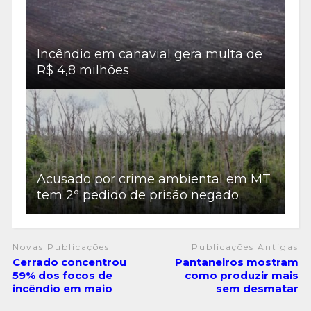
Incêndio em canavial gera multa de
R$ 4,8 milhões
Acusado por crime ambiental em MT
tem 2º pedido de prisão negado
Novas Publicações
Publicações Antigas
Cerrado concentrou
Pantaneiros mostram
59% dos focos de
como produzir mais
incêndio em maio
sem desmatar