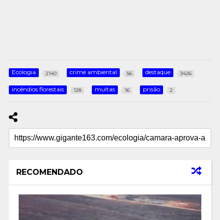
Ecologia
crime ambiental
destaque
2140
56
3426
incêndios florestais
multas
prisão
128
16
2
RECOMENDADO