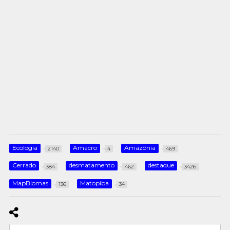
Ecologia
Amacro
Amazônia
2140
4
469
Cerrado
desmatamento
destaque
384
462
3426
MapBiomas
Matopiba
136
34