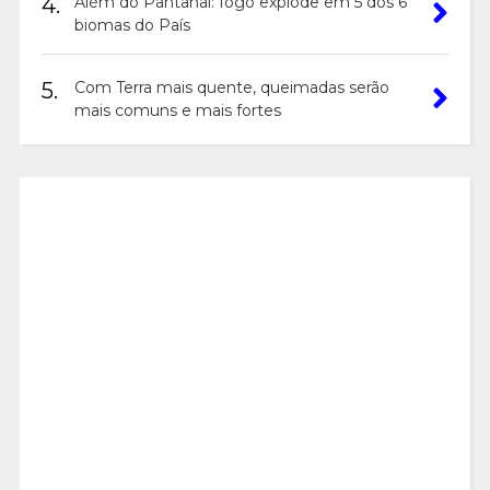
4.
Além do Pantanal: fogo explode em 5 dos 6
biomas do País
5.
Com Terra mais quente, queimadas serão
mais comuns e mais fortes