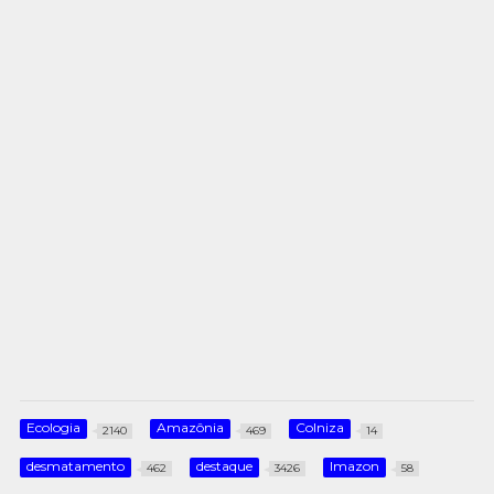
Ecologia
Amazônia
Colniza
2140
469
14
desmatamento
destaque
Imazon
462
3426
58