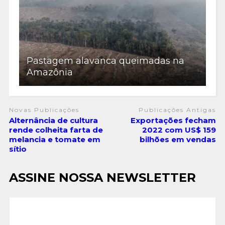
Pastagem alavanca queimadas na
Amazônia
Novas Publicações
Publicações Antigas
Alternância de cultura
Exportações fecham
rende colheita farta de
2022 com US$ 159
melancia e tomate em
bilhões em vendas
sítio
ASSINE NOSSA NEWSLETTER