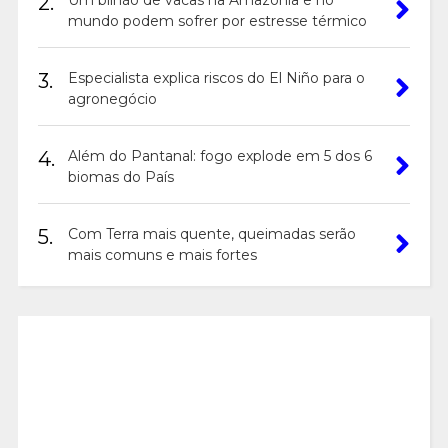
2.
Um bilhão de vacas na Amazônia e no
mundo podem sofrer por estresse térmico
3.
Especialista explica riscos do El Niño para o
agronegócio
4.
Além do Pantanal: fogo explode em 5 dos 6
biomas do País
5.
Com Terra mais quente, queimadas serão
mais comuns e mais fortes