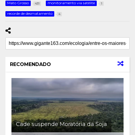
Mato Grosso
monitoramento via satélite
431
1
recorde de desmatamento
4
RECOMENDADO
Cade suspende Moratória da Soja