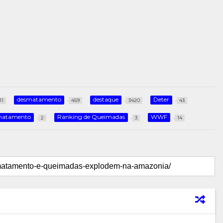
desmatamento
destaque
Deter
11
459
3420
43
smatamento
Ranking de Queimadas
WWF
2
3
14