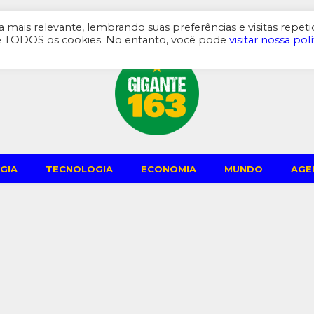
omia
Mundo
Agenda
mais relevante, lembrando suas preferências e visitas repeti
de TODOS os cookies. No entanto, você pode
visitar nossa polí
GIA
TECNOLOGIA
ECONOMIA
MUNDO
AGE