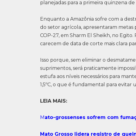
planejadas para a primeira quinzena d
Enquanto a Amazônia sofre com a destr
do setor agrícola, apresentaram metas
COP-27, em Sharm El Sheikh, no Egito. 
carecem de data de corte mais clara p
Isso porque, sem eliminar o desmatamen
suprimentos, será praticamente impossív
estufa aos níveis necessários para man
1,5ºC, o que é fundamental para evitar u
LEIA MAIS:
M
ato-grossenses sofrem com fuma
Mato Grosso lidera registro de queim