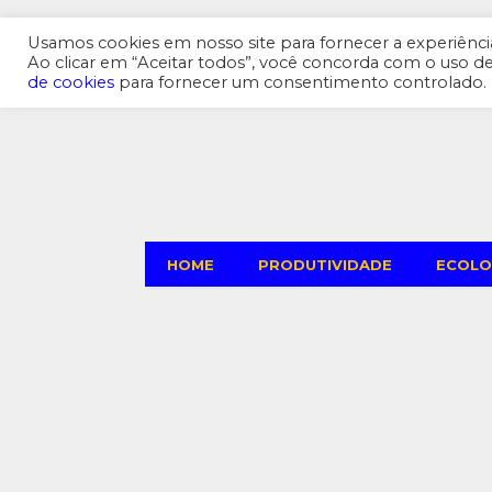
Produtividade
Ecologia
Tecnologia
Econ
Usamos cookies em nosso site para fornecer a experiência 
Ao clicar em “Aceitar todos”, você concorda com o uso 
de cookies
para fornecer um consentimento controlado.
HOME
PRODUTIVIDADE
ECOLO