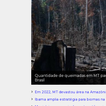
Quantidade de queimadas em MT pass
Brasil
Em 2022, MT devastou área na Amazôni
Ibama amplia estratégia para biomas na