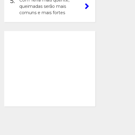
5.
Com Terra mais quente,
queimadas serão mais
comuns e mais fortes