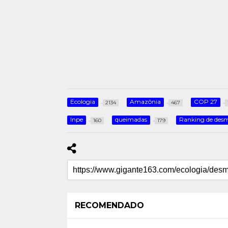
Ecologia
Amazônia
COP 27
2134
467
Inpe
queimadas
Ranking de de
160
179
RECOMENDADO