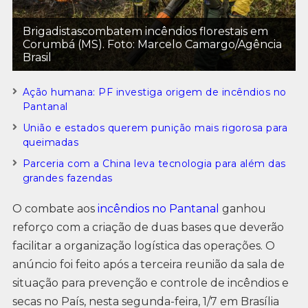
Brigadistascombatem incêndios florestais em
Corumbá (MS). Foto: Marcelo Camargo/Agência
Brasil
Ação humana: PF investiga origem de incêndios no
Pantanal
União e estados querem punição mais rigorosa para
queimadas
Parceria com a China leva tecnologia para além das
grandes fazendas
O combate aos
incêndios no Pantanal
ganhou
reforço com a criação de duas bases que deverão
facilitar a organização logística das operações. O
anúncio foi feito após a terceira reunião da sala de
situação para prevenção e controle de incêndios e
secas no País, nesta segunda-feira, 1/7 em Brasília