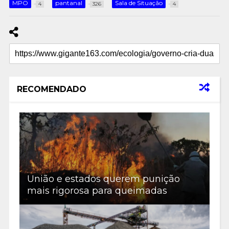
MPO
pantanal
Sala de Situação
4
326
4
RECOMENDADO
União e estados querem punição
mais rigorosa para queimadas