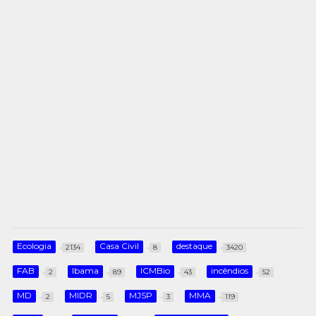
Ecologia
Casa Civil
destaque
2134
8
3420
FAB
Ibama
ICMBio
incêndios
2
89
43
52
MD
MIDR
MJSP
MMA
2
5
3
119