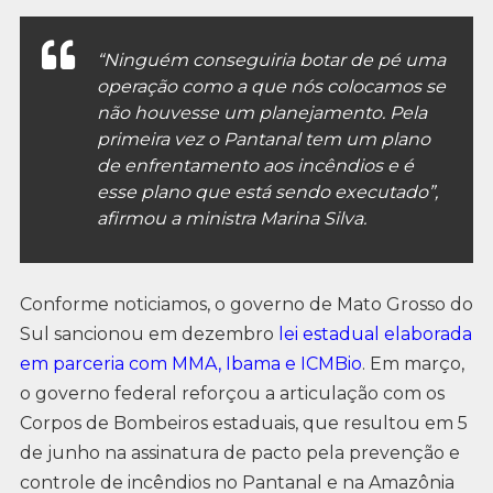
“Ninguém conseguiria botar de pé uma
operação como a que nós colocamos se
não houvesse um planejamento. Pela
primeira vez o Pantanal tem um plano
de enfrentamento aos incêndios e é
esse plano que está sendo executado”,
afirmou a ministra Marina Silva.
Conforme noticiamos, o governo de Mato Grosso do
Sul sancionou em dezembro
lei estadual elaborada
em parceria com MMA, Ibama e ICMBio
. Em março,
o governo federal reforçou a articulação com os
Corpos de Bombeiros estaduais, que resultou em 5
de junho na assinatura de pacto pela prevenção e
controle de incêndios no Pantanal e na Amazônia