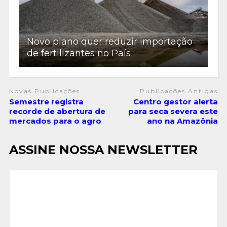
Novo plano quer reduzir importação
de fertilizantes no País
Novas Publicações
Publicações Antigas
Semestre registra
Centro gestor alerta
recorde de abertura de
para seca severa este
mercados para o agro
ano na Amazônia
ASSINE NOSSA NEWSLETTER