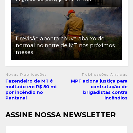
Previsão aponta chuva abaixo do
normal no norte de MT nos próximos
meses
Novas Publicações
Publicações Antigas
Fazendeiro de MT é
MPF aciona justiça para
multado em R$ 50 mi
contratação de
por incêndio no
brigadistas contra
Pantanal
incêndios
ASSINE NOSSA NEWSLETTER