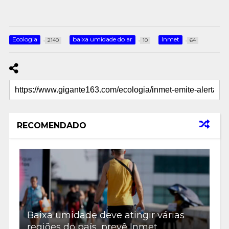
Ecologia
baixa umidade do ar
Inmet
2140
10
64
RECOMENDADO
Baixa umidade deve atingir várias
regiões do país, prevê Inmet