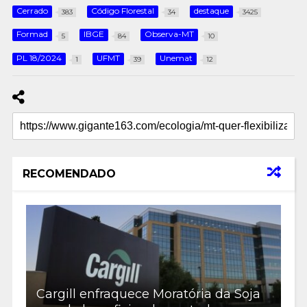
Cerrado
Código Florestal
destaque
383
34
3425
Formad
IBGE
Observa-MT
5
84
10
PL 18/2024
UFMT
Unemat
1
39
12
RECOMENDADO
Cargill enfraquece Moratória da Soja