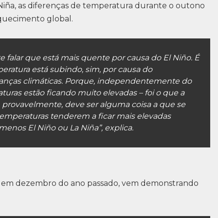
iña, as diferenças de temperatura durante o outono
quecimento global.
nte falar que está mais quente por causa do El Niño. É
peratura está subindo, sim, por causa do
nças climáticas. Porque, independentemente do
turas estão ficando muito elevadas – foi o que a
, provavelmente, deve ser alguma coisa a que se
 temperaturas tenderem a ficar mais elevadas
nos El Niño ou La Niña”, explica.
co em dezembro do ano passado, vem demonstrando