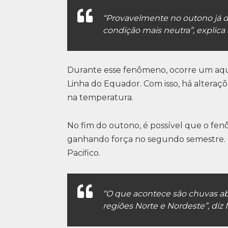
“Provavelmente no outono já d
condição mais neutra”, explica 
Durante esse fenômeno, ocorre um aqu
Linha do Equador. Com isso, há alteraç
na temperatura.
No fim do outono, é possível que o fen
ganhando força no segundo semestre. L
Pacifico.
“O que acontece são chuvas ab
regiões Norte e Nordeste”, diz 