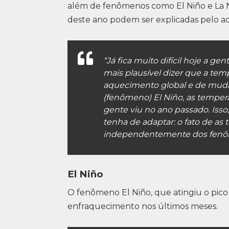
além de fenômenos como El Niño e La N
deste ano podem ser explicadas pelo a
“Já fica muito difícil hoje a ge
mais plausível dizer que a tem
aquecimento global e de muda
(fenômeno) El Niño, as tempera
gente viu no ano passado. Isso
tenha de adaptar: o fato de as
independentemente dos fenôme
El Niño
O fenômeno El Niño, que atingiu o pi
enfraquecimento nos últimos meses.