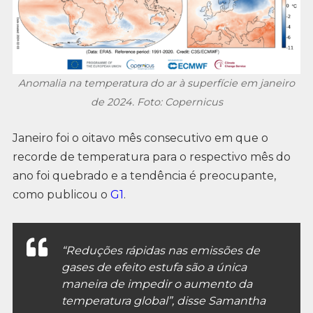
Anomalia na temperatura do ar à superfície em janeiro
de 2024. Foto: Copernicus
Janeiro foi o oitavo mês consecutivo em que o
recorde de temperatura para o respectivo mês do
ano foi quebrado e a tendência é preocupante,
como publicou o
G1
.
“Reduções rápidas nas emissões de
gases de efeito estufa são a única
maneira de impedir o aumento da
temperatura global”, disse Samantha