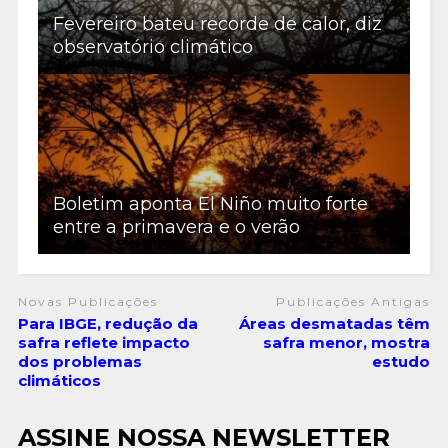
Fevereiro bateu recorde de calor, diz
observatório climático
Boletim aponta El Niño muito forte
entre a primavera e o verão
Novas Publicações
Publicações Antigas
Para IBGE, redução da
Áreas desmatadas têm
safra reflete impacto
safra menor, mostra
dos problemas
estudo
climáticos
ASSINE NOSSA NEWSLETTER