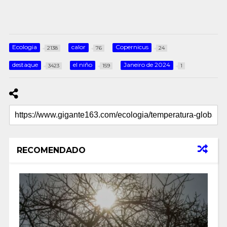
Ecologia
calor
Copernicus
2138
76
24
destaque
el niño
Janeiro de 2024
3423
159
1
RECOMENDADO