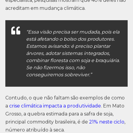
especialista, pesquisas mostram que 40% deles não
acreditam em mudança climática.
“Essa visão precisa ser mudada, pois ela
está afetando o bolso dos produtores.
Estamos avisando: é preciso plantar
árvores, adotar sistemas integrados,
combinar floresta com soja e braquiária.
Se não fizermos isso, não
conseguiremos sobreviver.”
Contudo, o que não faltam são exemplos de como
a
crise climática impacta a produtividade
. Em Mato
Grosso, a quebra estimada para a safra de soja,
principal commodity brasileira, é de
21% neste ciclo
,
número atribuído à seca.