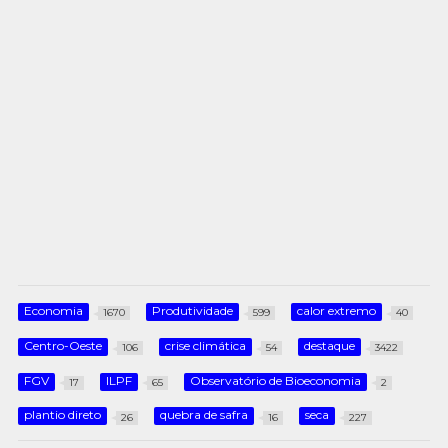
Economia
Produtividade
calor extremo
1670
599
40
Centro-Oeste
crise climática
destaque
106
54
3422
FGV
ILPF
Observatório de Bioeconomia
17
65
2
plantio direto
quebra de safra
seca
26
16
227