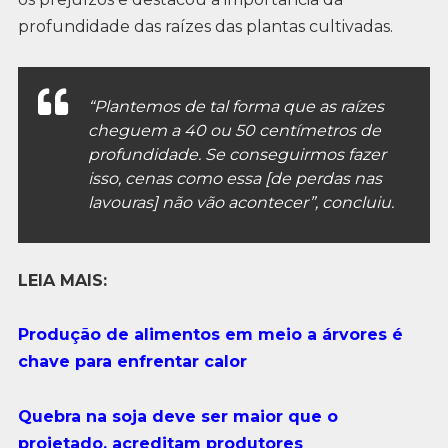
profundidade das raízes das plantas cultivadas.
“Plantemos de tal forma que as raízes
cheguem a 40 ou 50 centímetros de
profundidade. Se conseguirmos fazer
isso, cenas como essa [de perdas nas
lavouras] não vão acontecer”, concluiu.
LEIA MAIS:
Produção de alimentos em meio a árvores é
chave para enfrentar calor
Quebra na soja deve ser maior que o
projetado, acreditam produtores