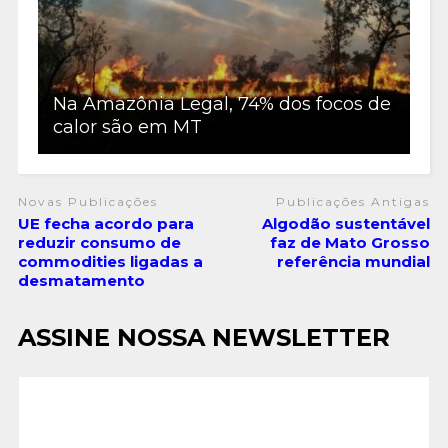
Na Amazônia Legal, 74% dos focos de
calor são em MT
Novas Publicações
Publicações Antigas
UE fecha acordo para
Algodão sustentável
reduzir consumo de
faz de Mato Grosso
commodities ligadas a
referência mundial
desmatamento
ASSINE NOSSA NEWSLETTER