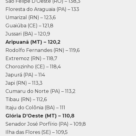
São Felipe D’Oeste (RO) – 138,3
Floresta do Araguaia (PA) – 133
Umarizal (RN) – 123,6
Guaiúba (CE) – 121,8
Jussari (BA) – 120,9
Aripuanã (MT) – 120,2
Rodolfo Fernandes (RN) – 119,6
Extremoz (RN) – 118,7
Chorozinho (CE) – 118,4
Japurá (PA) – 114
Japi (RN) – 113,3
Cumaru do Norte (PA) – 113,2
Tibau (RN) – 112,6
Itaju do Colônia (BA) – 111
Glória D’Oeste (MT) – 110,8
Senador José Porfírio (PA) – 109,8
Ilha das Flores (SE) – 109,5