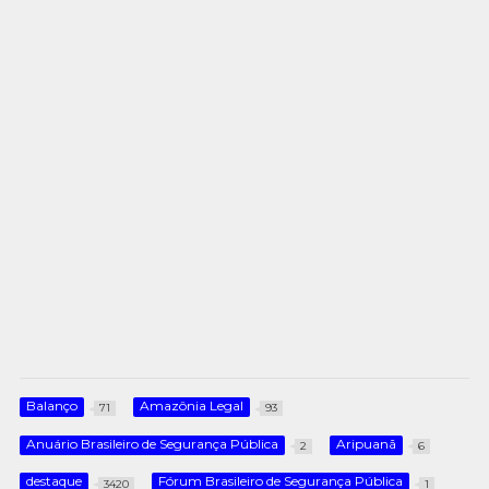
Balanço
Amazônia Legal
71
93
Anuário Brasileiro de Segurança Pública
Aripuanã
2
6
destaque
Fórum Brasileiro de Segurança Pública
3420
1