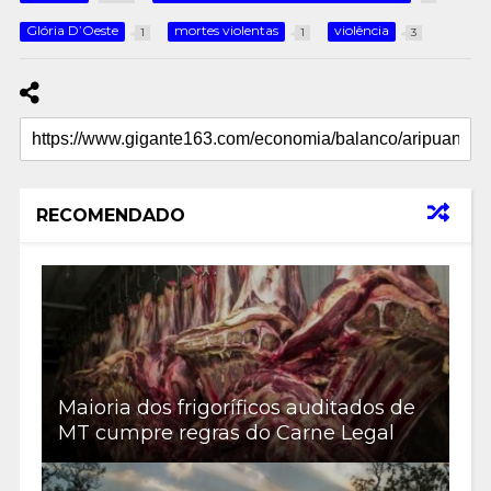
Glória D’Oeste
mortes violentas
violência
1
1
3
RECOMENDADO
Maioria dos frigoríficos auditados de
MT cumpre regras do Carne Legal