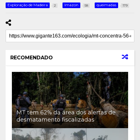
Exploração de Madeira
Imazon
queimadas
2
58
179
RECOMENDADO
MT tem 62% da área dos alertas de
desmatamento fiscalizadas