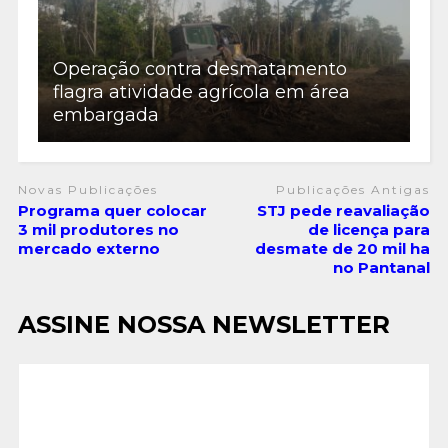
Operação contra desmatamento
flagra atividade agrícola em área
embargada
Novas Publicações
Publicações Antigas
Programa quer colocar
STJ pede reavaliação
3 mil produtores no
de licença para
mercado externo
desmate de 20 mil ha
no Pantanal
ASSINE NOSSA NEWSLETTER