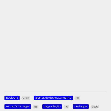
Ecologia
alertas de desmatamento
2140
10
Amazônia Legal
degradação
destaque
93
10
3426