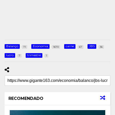
Balanço
Economia
carne
JBS
71
1670
67
36
lucro
trimestre
7
1
RECOMENDADO