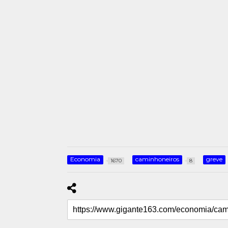
Economia
caminhoneiros
greve
1670
8