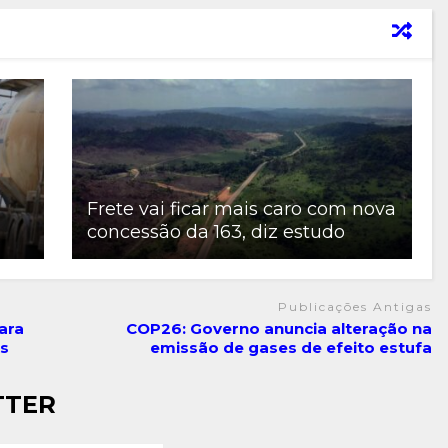
Frete vai ficar mais caro com nova
concessão da 163, diz estudo
Publicações Antigas
ara
COP26: Governo anuncia alteração na
as
emissão de gases de efeito estufa
TTER