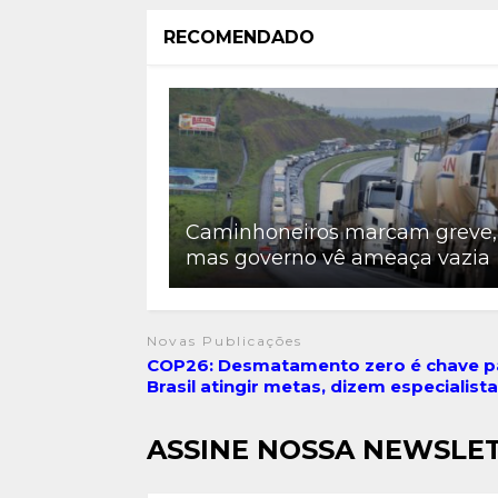
RECOMENDADO
Caminhoneiros marcam greve,
mas governo vê ameaça vazia
Novas Publicações
COP26: Desmatamento zero é chave p
Brasil atingir metas, dizem especialist
ASSINE NOSSA NEWSLE