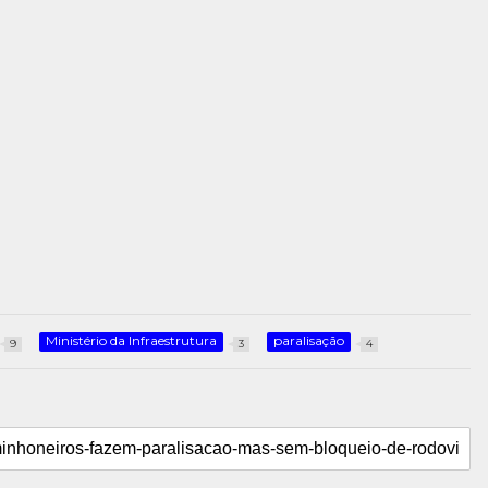
Ministério da Infraestrutura
paralisação
9
3
4