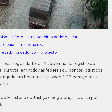
o piso de frete; caminhoneiros podem parar
ete para caminhoneiros
recado foi dado’ com protesto
nesta segunda-feira, 1/11, que não há registro de
 ou total em rodovias federais ou pontos logísticos
ivulgada em boletim atualizado às 12 horas, o mais
asta.
do Ministério da Justiça e Segurança Pública por
).