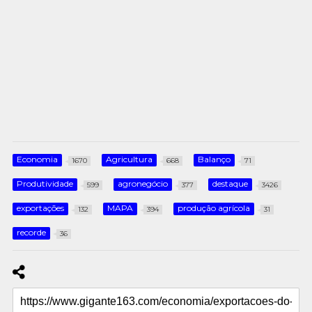
Economia
Agricultura
Balanço
1670
668
71
Produtividade
agronegócio
destaque
599
377
3426
exportações
MAPA
produção agrícola
132
394
31
recorde
36