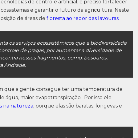
ecnologias de controle artificial, é preciso fortalecer
ecossistemas e garantir o futuro da agricultura. Neste
posição de áreas de
floresta ao redor das lavouras
.
nta os serviços ecossistêmicos que a biodiversidade
 controle de pragas, por aumentar a diversidade de
ncontra nesses fragmentos, como: besouros,
ta Andrade.
em que a gente consegue ter uma temperatura de
e água, maior evapotranspiração. Por isso ele
s na natureza
, porque elas são baratas, longevas e