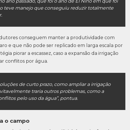
 no ano passado, que foi o ano de El Niño em que foi
não teve manejo que conseguiu reduzir totalmente
.
rodutores conseguem manter a produtividade com
caro e que não pode ser replicado em larga escala por
tégia piorar a escassez, caso a expansão da irrigação
r conflitos por água.
luções de curto prazo, como ampliar a irrigação
vitavelmente traria outros problemas, como a
onflitos pelo uso da água”, pontua.
ra o campo