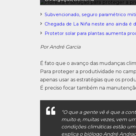
Subvencionado, seguro paramétrico mit
Chegada de La Niña neste ano ainda é dú
Protetor solar para plantas aumenta pr
Por André Garcia
É fato que o avanço das mudanças clim
Para proteger a produtividade no campo
apenas usar as estratégias que os prod
É preciso focar também na manutenção d
“O que a gente vê é que a con
muito e, muitas vezes, vem um
condições climáticas estão um
explica o biólogo André Andra