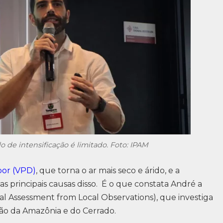
de intensificação é limitado. Foto: IPAM
por (VPD)
, que torna o ar mais seco e árido, e a
s principais causas disso. É o que constata André a
al Assessment from Local Observations), que investiga
ção da Amazônia e do Cerrado.