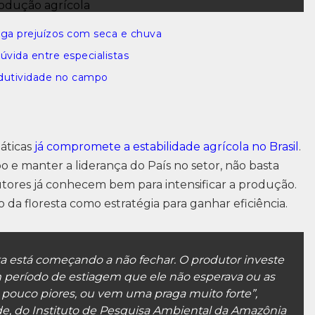
iga prejuízos com seca e chuva
vida entre especialistas
odutividade no campo
áticas
já compromete a estabilidade agrícola no Brasil
.
 e manter a liderança do País no setor, não basta
utores já conhecem bem para intensificar a produção.
a floresta como estratégia para ganhar eficiência.
ta está começando a não fechar. O produtor investe
 período de estiagem que ele não esperava ou as
 pouco piores, ou vem uma praga muito forte”,
de, do Instituto de Pesquisa Ambiental da Amazônia