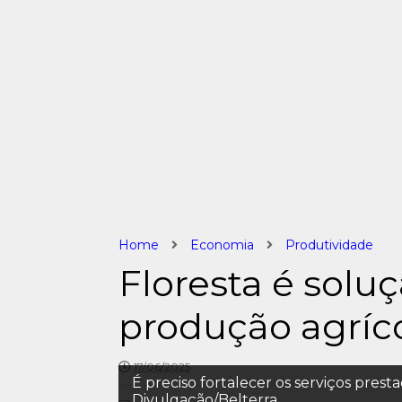
Home
Economia
Produtividade
Floresta é solu
produção agríc
17/06/2025
É preciso fortalecer os serviços presta
Divulgação/Belterra