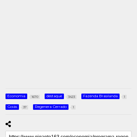
Economia
destaque
Fazenda Brasilanda
1670
3423
1
Goiás
Regenera Cerrado
37
1